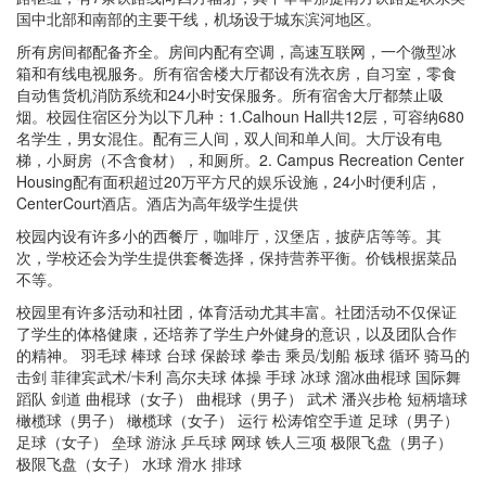
国中北部和南部的主要干线，机场设于城东滨河地区。
所有房间都配备齐全。房间内配有空调，高速互联网，一个微型冰
箱和有线电视服务。所有宿舍楼大厅都设有洗衣房，自习室，零食
自动售货机消防系统和24小时安保服务。所有宿舍大厅都禁止吸
烟。校园住宿区分为以下几种：1.Calhoun Hall共12层，可容纳680
名学生，男女混住。配有三人间，双人间和单人间。大厅设有电
梯，小厨房（不含食材），和厕所。2. Campus Recreation Center
Housing配有面积超过20万平方尺的娱乐设施，24小时便利店，
CenterCourt酒店。酒店为高年级学生提供
校园内设有许多小的西餐厅，咖啡厅，汉堡店，披萨店等等。其
次，学校还会为学生提供套餐选择，保持营养平衡。价钱根据菜品
不等。
校园里有许多活动和社团，体育活动尤其丰富。社团活动不仅保证
了学生的体格健康，还培养了学生户外健身的意识，以及团队合作
的精神。 羽毛球 棒球 台球 保龄球 拳击 乘员/划船 板球 循环 骑马的
击剑 菲律宾武术/卡利 高尔夫球 体操 手球 冰球 溜冰曲棍球 国际舞
蹈队 剑道 曲棍球（女子） 曲棍球（男子） 武术 潘兴步枪 短柄墙球
橄榄球（男子） 橄榄球（女子） 运行 松涛馆空手道 足球（男子）
足球（女子） 垒球 游泳 乒乓球 网球 铁人三项 极限飞盘（男子）
极限飞盘（女子） 水球 滑水 排球