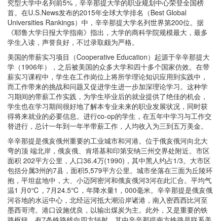
究型大学中名列前5%，辛辛那提大学的职业规划中心荣登全国榜
首。在U.S.News发布的2015年全球大学排名（Best Global
Universities Rankings）中，辛辛那提大学名列世界第200位。据
《耶鲁大学日报大学指南》指出，大学的商科学院规模最大，最多
学生入读，声誉良好，不过录取颇为严格。
美国的带薪实习项目（Cooperative Education）起源于辛辛那提大
学（1906年），之后被美国的众多大学和四十多个国家仿效。在带
薪实习课程中，学生在工作岗位上将所学理论知识应用到实践中，
而工作带来的挑战和问题又促进学生进一步加深理论学习。这种学
习期间的带薪工作实践，为学生毕业后的就业提供了绝佳的机会，
学生也在学习期间很好地了解本专业未来的职业发展状况，同时获
得将来就业的必要信息。进行co-op的学生，在五年中学习与工作交
替进行，总计一年到一年半带薪工作，人均收入为三到五万美金。
辛辛那提是俄亥俄州重要的工业城市和河港。位于俄亥俄河向北大
弯的顶 端北岸，俄亥俄、肯塔基和印第安纳三州交界处附近。市区
面积 202平方公里，人口36.4万(1990)，其中黑人约占1/3。大市区
包括分属3州的7县，面积5,579平方公里。城市坐落在三面为丘陵环
抱，平坦盆地中，大、小迈阿密河和俄亥俄河3河在此汇合。平均气
温1 月0℃，7月24.5℃，年降水量1，000毫米。辛辛那提是俄亥俄
河谷地的水运中心，北经运河抵大潮沿岸诸港，南入密西西比河至
墨西哥湾。港口设施优良，以输出煤炭为主。此外，又是重要的铁
路枢纽，有7条铁路线向四方辐射，其中辛辛那提南方铁路是联系美