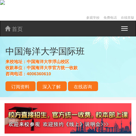
参观学校
免费电话
在线答疑
首页
中
国
海
中国海洋大学国际班
洋
大
学
来校地址：
中国海洋大学浮山校区
国
收款单位：
中国海洋大学官方统一收款
际
咨询电话：
4006360610
班
订阅资料
深入了解
在线咨询