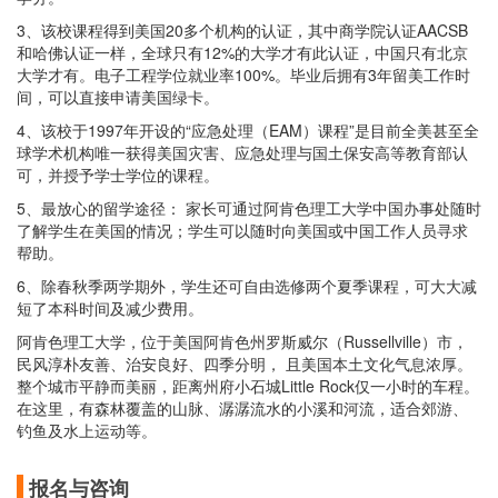
3、该校课程得到美国20多个机构的认证，其中商学院认证AACSB
和哈佛认证一样，全球只有12%的大学才有此认证，中国只有北京
大学才有。电子工程学位就业率100%。毕业后拥有3年留美工作时
间，可以直接申请美国绿卡。
4、该校于1997年开设的“应急处理（EAM）课程”是目前全美甚至全
球学术机构唯一获得美国灾害、应急处理与国土保安高等教育部认
可，并授予学士学位的课程。
5、最放心的留学途径： 家长可通过阿肯色理工大学中国办事处随时
了解学生在美国的情况；学生可以随时向美国或中国工作人员寻求
帮助。
6、除春秋季两学期外，学生还可自由选修两个夏季课程，可大大减
短了本科时间及减少费用。
阿肯色理工大学，位于美国阿肯色州罗斯威尔（Russellville）市，
民风淳朴友善、治安良好、四季分明， 且美国本土文化气息浓厚。
整个城市平静而美丽，距离州府小石城Little Rock仅一小时的车程。
在这里，有森林覆盖的山脉、潺潺流水的小溪和河流，适合郊游、
钓鱼及水上运动等。
…
报名与咨询