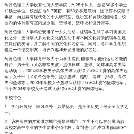
阿肯色理工大学设有七所大型学院，约25个科系，颁发60多个学士
和硕士学位。校园占地517英亩，有60多栋建筑物，图书馆不仅藏书
丰富，而且具有现代化的个人研究室、视听室和宽频校园网络，校
园内的体育馆有室内游泳池、壁球场、篮球场和健身房等。
阿肯色理工大学精心安排了一系列活动，让留学生除了学习美国文
化之外，更能够从多元化文化的互动中与不同文化背景的留学生建
立良好的友谊，并了解不同的文化和习俗等。同时，各种学生组织
也是一个结交朋友、培养兴趣和开发潜能的好去处。
阿肯色理工大学体育部致力于为学生提供 能够展示他们运动才能的
舞台，男子部（又名非常男孩）提供棒球、篮球、足球和高尔夫等
运动项目，2004年学校男子高尔夫球队获得了GSC比赛的高尔夫冠
军；女子部（又名金色阳光）提供篮球、越野、网球、排球、高尔
夫和垒球等，2003年学校女子篮球队获得了GSC比赛的篮球冠军，
并于2004年学校女子网球队获得GSC比赛的网球冠军。
学校特色
1、学习环境好，民风淳朴，风景优美，是全美历史上最安全大学之
一。
2、该校所在的罗索维尔城市是禁酒城市，学生不可以在公寓喝酒。
该校对高中毕业的学生要求必须住校，直到他们21岁或者修满60个
学分。