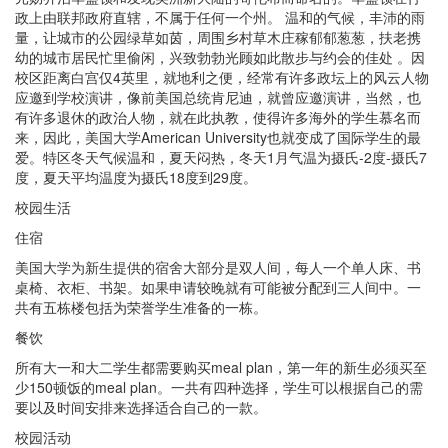
政上由联邦政府直辖，不属于任何一个州。 温和的气候，丰沛的雨
量，让城市的公园绿草如茵，周围乡村草木庄稼郁郁葱葱，扶老携
幼的城市居民忙里偷闲，兴致勃勃光顾如此散步与约会的佳处 。因
校区距离白宫仅4英里，就地利之便，经常有许多政坛上的风云人物
应邀到学校演讲，像前美国总统肯尼迪，就曾应邀演讲，当然，也
有许多退休的政治人物，就在此执教，使得许多海外的学生慕名而
来，因此，美国大学American University也就变成了国际学生的最
爱。特区冬天气候温和，夏天闷热，冬天1月气温为摄氏-2度-摄氏7
度，夏天平均温度为摄氏18度到29度。
校园生活
住宿
美国大学为新生提供的宿舍大部分是双人间，每人一个单人床、书
桌椅、衣柜、书架。如果申请较晚就有可能被分配到三人间中。一
共有五栋楼包括为荣誉学生准备的一栋。
餐饮
所有大一和大二学生都需要购买meal plan，第一年的新生必须买至
少150顿饭的meal plan。一共有四种选择，学生可以根据自己的需
要以及时间安排来选择适合自己的一款。
校园活动