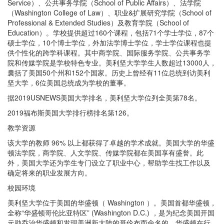
Service）、公共事务学院（School of Public Affairs）、法学院
（Washington College of Law）、职业&扩展研究学院（School of
Professional & Extended Studies）及教育学院（School of
Education）。学校提供超过160个课程，包括71个学士学位，87个
硕士学位，10个博士学位，外加法学博士学位，学士学位课程也提
供个性化的跨学科课程。其中商学院、国际服务学院、公共事务学
院和传媒学院是学校特色专业。美利坚大学学生人数超过13000人，
囊括了美国50个州和152个国家。历史上曾经有11位总统到访美利
坚大学，6位美国总统成为学校的董事。
据2019USNEWS美国大学排名，美利坚大学位列全美第78名。
2019福布斯美国大学排行榜排名第126。
教学资源
该大学的教师 96% 以上都获得了卓越的学术成就。美国大学的华盛
顿法学院，商学院、人文学院、传媒学院都在美国享有盛誉。此
外，美国大学还为学生专门设立了职业中心，帮助学生找工作以及
确定将来的职业发展方向。
校园环境
美利坚大学位于美国的华盛顿（ Washington ）。美国首都华盛顿，
全称“华盛顿哥伦比亚特区” (Washington D.C.) ，是为纪念美国开国
元勋乔治华盛顿和发现美洲新大陆的哥伦布而命名的。华盛顿在行