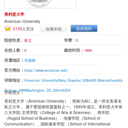
美利坚大学
American University
2135
人关注
收藏本校
选择预科
院校性质：
学费：
私立
0
在校人数：
建校时间：
0
1893
所属地区：
华盛顿
官方网站：
https://www.american.edu/
详细地址：
American UniversityMary Graydon 3284400 Massachusetts
Avenue, NWWashington, DC 20016USA
学校简介：
美利坚大学（American University），简称为AU，是一所全美著名
私立大学， 属于爱国者联盟盟校之一。1893年成立。美利坚大学有
八大学院-文理学院（College of Arts & Sciences）、商学院
（Kogod School of Business）、传播学院（School of
Communication）、国际服务学院 （School of International