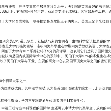
都享有盛誉，理学专业常年居世界顶尖水平；法学院是英国最好的法学院
CSB认证，有着国际性的声誉；石油类专业全球第2。其它如海洋工程、
伯丁大学的名誉校长，现任校监是查尔斯王子的夫人、英国王妃卡米拉殿
。
四位研究员获得诺贝尔奖，包括胰岛素的发明者，生物科学是该校最强的学
资等也是大学的强势领域，该校向海外学生在学期内免费教授英语，大学也
阿伯丁大学有10个系部获得了5分的高评级，这表明它们达到了国际领
些被认为是国内或国际学术中心的系部中。 阿伯丁大学97%的毕业生在毕
反映了阿伯丁大学与工业、主要的研究中心以及国际顶尖大学之间的密切联
0个明星大学之一。
被评为优秀或优良。其中法学院被 认为是英国的顶级法学院之一，所开设的
课程可供选择，学习三年制普通学位或者四年制荣誉学位。
。申请工程专业本科课程的国际学 生还可以申请大学的奖学金，成功的申