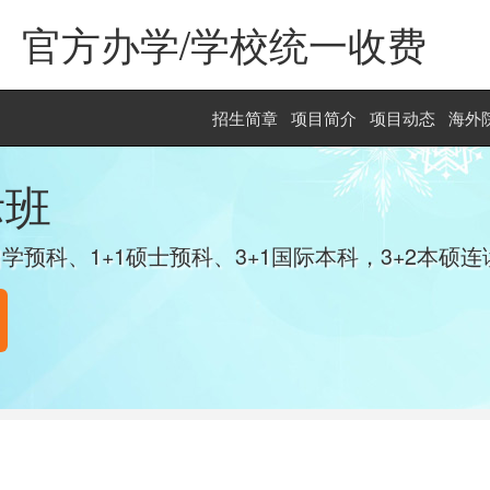
官方办学/学校统一收费
招生简章
项目简介
项目动态
海外
际班
学预科、1+1硕士预科、3+1国际本科，3+2本硕连