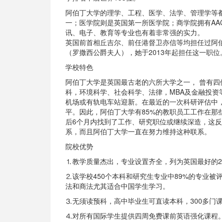
阿伯丁大学的理学、工程、医学、法学、管理学等
一；医学院则是英国第一所医学院；商学院拥有AA
讯、电子、教育等专业也有着非常强的实力。
英国前首相丘吉尔、前任港督卫亦信等均担任过阿
（罗撒西公爵夫人），她于2013年起担任这一职位
学校特色
阿伯丁大学是英国最古老的六所大学之一， 曾有
科，环境科学、社会科学、法律，MBA及金融投
机场或有轨电车站迎新。在最近的一次科研评估中，
平。因此，阿伯丁大学有85%的教职员工工作在那
后6个月内找到了工作、研究职位或继续深造，这
系，而且阿伯丁大学一直在努力维持这种联系。
院校优势
⒈教学质量杰出，专业设置齐全，列为英国最好的2
⒉该学校450个本科和研究生专业中89%的专业
法和商法尤其适合中国学生学习。
⒊无须读预科，高中毕业生可直读本科，300多门
⒋对所有国际学生提供四周免费课前英语强化课程