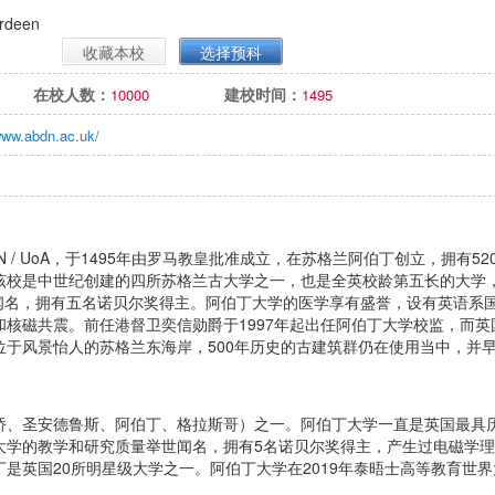
erdeen
收藏本校
选择预科
在校人数：
建校时间：
10000
1495
www.abdn.ac.uk/
简称ABDN / UoA，于1495年由罗马教皇批准成立，在苏格兰阿伯丁创立，拥有52
该校是中世纪创建的四所苏格兰古大学之一，也是全英校龄第五长的大学
世闻名，拥有五名诺贝尔奖得主。阿伯丁大学的医学享有盛誉，设有英语系
核磁共震。前任港督卫奕信勋爵于1997年起出任阿伯丁大学校监，而英
于风景怡人的苏格兰东海岸，500年历史的古建筑群仍在使用当中，并
桥、圣安德鲁斯、阿伯丁、格拉斯哥）之一。阿伯丁大学一直是英国最具
大学的教学和研究质量举世闻名，拥有5名诺贝尔奖得主，产生过电磁学理
是英国20所明星级大学之一。阿伯丁大学在2019年泰晤士高等教育世界