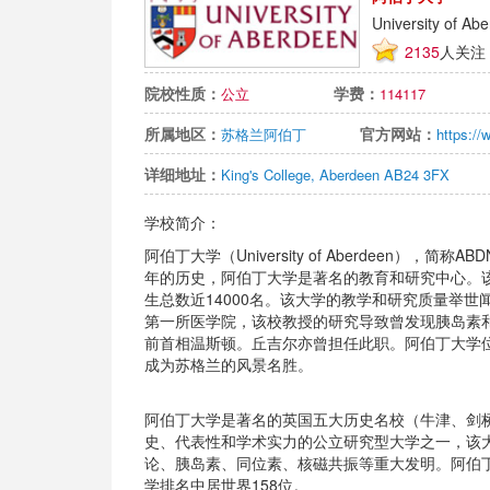
University of Ab
2135
人关注
院校性质：
学费：
公立
114117
所属地区：
官方网站：
苏格兰阿伯丁
https://
详细地址：
King's College, Aberdeen AB24 3FX
学校简介：
阿伯丁大学（University of Aberdeen），
年的历史，阿伯丁大学是著名的教育和研究中心。
生总数近14000名。该大学的教学和研究质量举
第一所医学院，该校教授的研究导致曾发现胰岛素和
前首相温斯顿。丘吉尔亦曾担任此职。阿伯丁大学位
成为苏格兰的风景名胜。
阿伯丁大学是著名的英国五大历史名校（牛津、剑
史、代表性和学术实力的公立研究型大学之一，该
论、胰岛素、同位素、核磁共振等重大发明。阿伯丁
学排名中居世界158位。