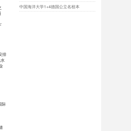
中国海洋大学1+4德国公立名校本
之
通
下
安排
先水
业
国际
请