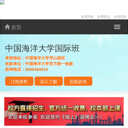
参观学校
免费电话
在线答疑
首页
中
国
海
中国海洋大学国际班
洋
大
学
来校地址：
中国海洋大学浮山校区
国
收款单位：
中国海洋大学官方统一收款
际
咨询电话：
4006360610
班
订阅资料
深入了解
在线咨询