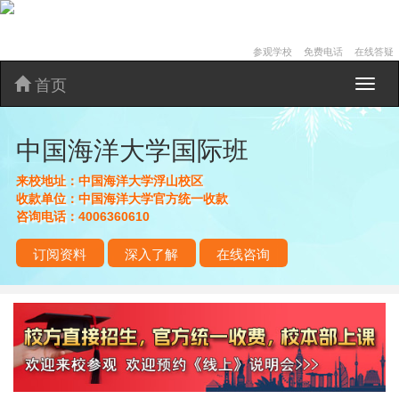
参观学校
免费电话
在线答疑
首页
中
国
海
中国海洋大学国际班
洋
大
学
来校地址：
中国海洋大学浮山校区
国
收款单位：
中国海洋大学官方统一收款
际
咨询电话：
4006360610
班
订阅资料
深入了解
在线咨询